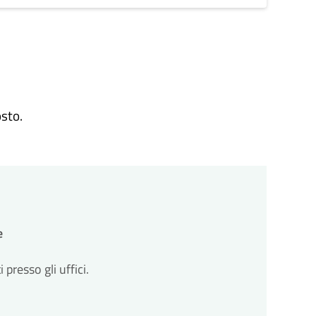
osto.
e
resso gli uffici.