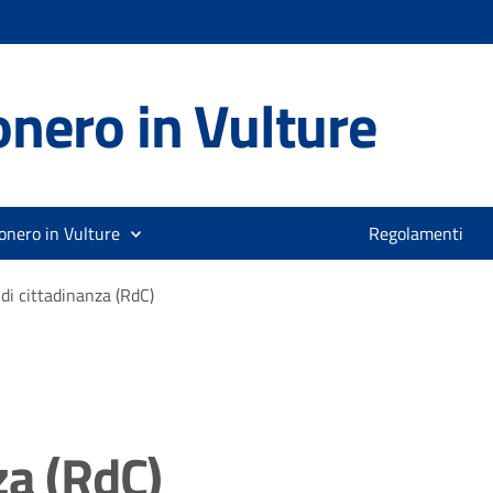
nero in Vulture
onero in Vulture
Regolamenti
di cittadinanza (RdC)
za (RdC)