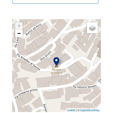
+
−
Leaflet
| ©
OpenStreetMap