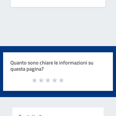
Quanto sono chiare le informazioni su
questa pagina?
Valuta da 1 a 5 stelle la pagina
Valuta 1 stelle su 5
Valuta 2 stelle su 5
Valuta 3 stelle su 5
Valuta 4 stelle su 5
Valuta 5 stelle su 5