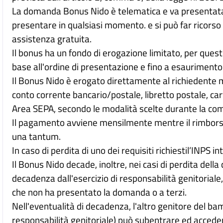
La domanda Bonus Nido è telematica e va presentata t
presentare in qualsiasi momento. e si può far ricorso
assistenza gratuita.
Il bonus ha un fondo di erogazione limitato, per que
base all'ordine di presentazione e fino a esaurimento d
Il Bonus Nido è erogato direttamente al richiedente m
conto corrente bancario/postale, libretto postale, c
Area SEPA, secondo le modalità scelte durante la co
Il pagamento avviene mensilmente mentre il rimborso
una tantum.
In caso di perdita di uno dei requisiti richiestil’INPS 
Il Bonus Nido decade, inoltre, nei casi di perdita dell
decadenza dall'esercizio di responsabilità genitoriale
che non ha presentato la domanda o a terzi.
Nell'eventualità di decadenza, l'altro genitore del ba
responsabilità genitoriale) può subentrare ed acceder