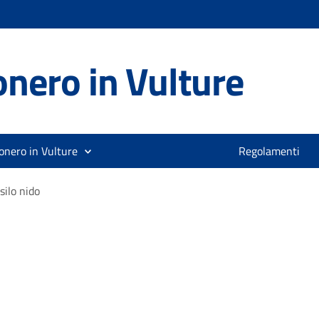
nero in Vulture
onero in Vulture
Regolamenti
silo nido