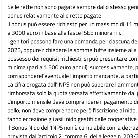
Se le rette non sono pagate sempre dallo stesso genit
bonus relativamente alle rette pagate.
Il bonus può essere richiesto per un massimo di 11 m
e 3000 euro in base alle fasce ISEE minorenni.
I genitori possono fare una domanda per ciascuna del
2023, oppure richiedere le somme tutte insieme alla fin
possesso dei requisiti richiesti, si può presentare 
minima (pari a 1.500 euro annui), successivamente, 
corrisponderel’eventuale l’importo mancante, a partir
La cifra erogata dall'INPS non può superare l'ammont
rimborsata solo la quota versata effettivamente dal 
L'importo mensile deve comprendere il pagamento della 
bollo; non deve comprendere però l'iscrizione al nido, i
fanno eccezione gli asili nido gestiti dalle cooperative 
Il Bonus Nido dell'INPS non è cumulabile con la detrazi
prevista dall'articolo 2, comma 6, della legge n. 203