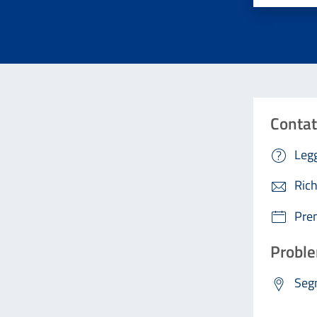
Contat
Legg
Rich
Pre
Proble
Segn