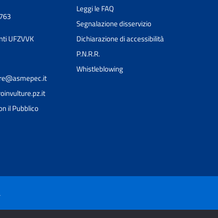
Leggi le FAQ
0763
Segnalazione disservizio
nti UFZVVK
Dichiarazione di accessibilità
P.N.R.R.
Whistleblowing
ture@asmepec.it
nvulture.pz.it
on il Pubblico
à