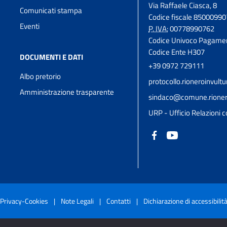
Via Raffaele Ciasca, 8
Comunicati stampa
Codice fiscale 8500099
Eventi
P. IVA:
00778990762
Codice Univoco Pagame
Codice Ente H307
DOCUMENTI E DATI
+39 0972 729111
Albo pretorio
protocollo.rioneroinvul
Amministrazione trasparente
sindaco@comune.rioneroi
URP - Ufficio Relazioni c
Privacy-Cookies
|
Note Legali
|
Contatti
|
Dichiarazione di accessibilit