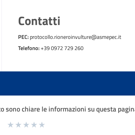
Contatti
PEC:
protocollo.rioneroinvulture@asmepec.it
Telefono:
+39 0972 729 260
o sono chiare le informazioni su questa pagin
1 a 5 stelle la pagina
Valuta 1 stelle su 5
Valuta 2 stelle su 5
Valuta 3 stelle su 5
Valuta 4 stelle su 5
Valuta 5 stelle su 5