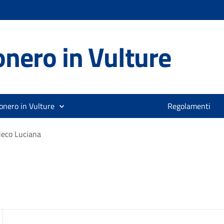
nero in Vulture
onero in Vulture
Regolamenti
ieco Luciana