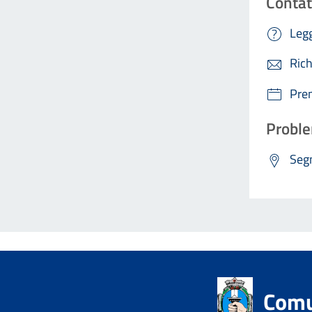
Contat
Legg
Rich
Pre
Proble
Segn
Comu