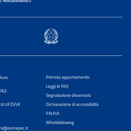
Prenota appuntamento
lture
Leggi le FAQ
0763
Segnalazione disservizio
nti UFZVVK
Dichiarazione di accessibilità
P.N.R.R.
Whistleblowing
ture@asmepec.it