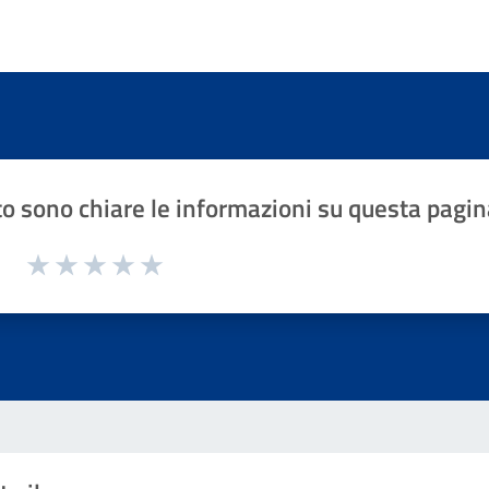
o sono chiare le informazioni su questa pagin
1 a 5 stelle la pagina
Valuta 1 stelle su 5
Valuta 2 stelle su 5
Valuta 3 stelle su 5
Valuta 4 stelle su 5
Valuta 5 stelle su 5