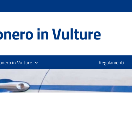
nero in Vulture
onero in Vulture
Regolamenti