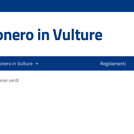
nero in Vulture
onero in Vulture
Regolamenti
aree verdi