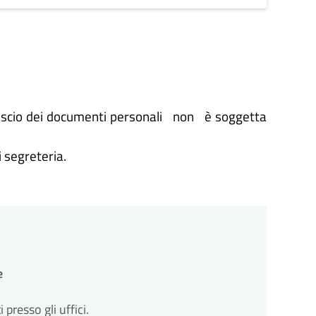
 rilascio dei documenti personali non è soggetta
i segreteria.
e
resso gli uffici.