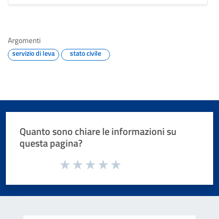
Argomenti
servizio di leva
stato civile
Quanto sono chiare le informazioni su
questa pagina?
Valuta da 1 a 5 stelle la pagina
Valuta 1 stelle su 5
Valuta 2 stelle su 5
Valuta 3 stelle su 5
Valuta 4 stelle su 5
Valuta 5 stelle su 5