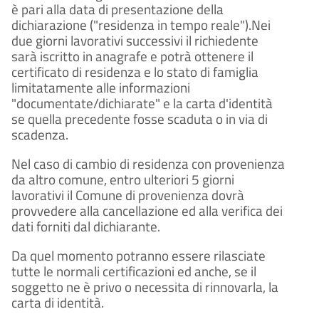
sarà concluso entro un massimo
è pari alla data di presentazione della
di 30 giorni dalla presentazione
dichiarazione ("residenza in tempo reale").Nei
dell'istanza.
due giorni lavorativi successivi il richiedente
sarà iscritto in anagrafe e potrà ottenere il
certificato di residenza e lo stato di famiglia
limitatamente alle informazioni
"documentate/dichiarate" e la carta d'identità
se quella precedente fosse scaduta o in via di
scadenza.
Nel caso di cambio di residenza con provenienza
da altro comune, entro ulteriori 5 giorni
lavorativi il Comune di provenienza dovrà
provvedere alla cancellazione ed alla verifica dei
dati forniti dal dichiarante.
Da quel momento potranno essere rilasciate
tutte le normali certificazioni ed anche, se il
soggetto ne è privo o necessita di rinnovarla, la
carta di identità.