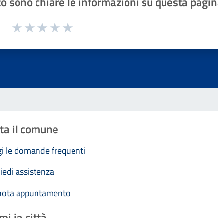
o sono chiare le informazioni su questa pagin
1 a 5 stelle la pagina
Valuta 1 stelle su 5
Valuta 2 stelle su 5
Valuta 3 stelle su 5
Valuta 4 stelle su 5
Valuta 5 stelle su 5
ta il comune
i le domande frequenti
iedi assistenza
nota appuntamento
mi in città