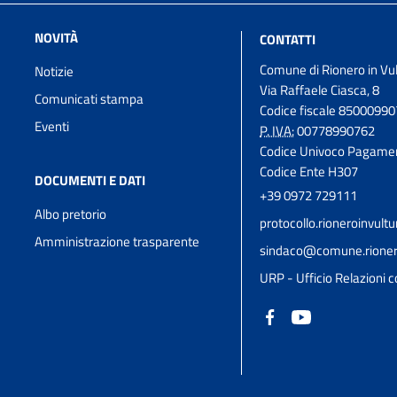
NOVITÀ
CONTATTI
Comune di Rionero in Vu
Notizie
Via Raffaele Ciasca, 8
Comunicati stampa
Codice fiscale 8500099
Eventi
P. IVA:
00778990762
Codice Univoco Pagame
Codice Ente H307
DOCUMENTI E DATI
+39 0972 729111
Albo pretorio
protocollo.rioneroinvul
Amministrazione trasparente
sindaco@comune.rioneroi
URP - Ufficio Relazioni c