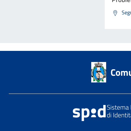
Segn
Comu