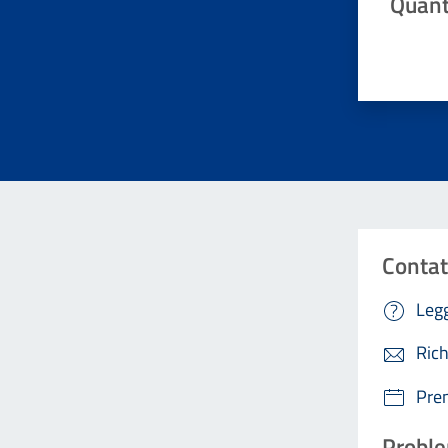
Quant
Valuta da 
Contat
Legg
Rich
Pre
Proble