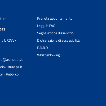
Prenota appuntamento
lture
Leggi le FAQ
0763
Segnalazione disservizio
nti UFZVVK
Dichiarazione di accessibilità
P.N.R.R.
Whistleblowing
ture@asmepec.it
nvulture.pz.it
on il Pubblico