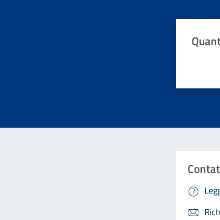
Quant
Valuta da 
Contat
Legg
Rich