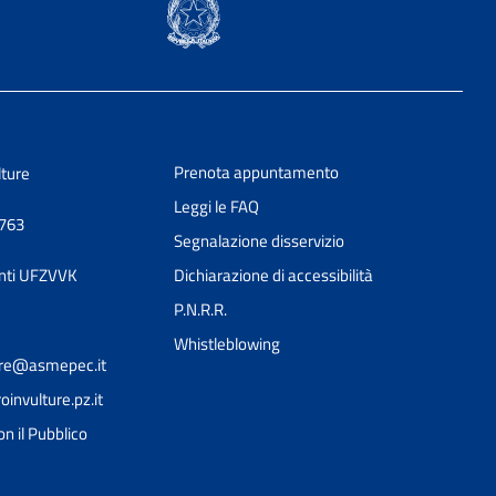
Prenota appuntamento
lture
Leggi le FAQ
0763
Segnalazione disservizio
nti UFZVVK
Dichiarazione di accessibilità
P.N.R.R.
Whistleblowing
ture@asmepec.it
nvulture.pz.it
on il Pubblico