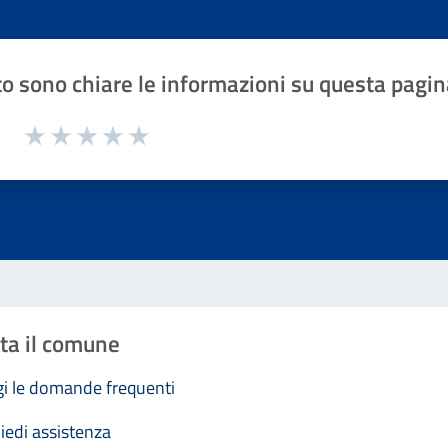
o sono chiare le informazioni su questa pagin
1 a 5 stelle la pagina
Valuta 1 stelle su 5
Valuta 2 stelle su 5
Valuta 3 stelle su 5
Valuta 4 stelle su 5
Valuta 5 stelle su 5
ta il comune
i le domande frequenti
iedi assistenza