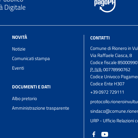
NOVITÀ
CONTATTI
Comune di Rionero in Vu
Notizie
Via Raffaele Ciasca, 8
Comunicati stampa
Codice fiscale 8500099
Eventi
P. IVA:
00778990762
Codice Univoco Pagame
Codice Ente H307
DOCUMENTI E DATI
+39 0972 729111
Albo pretorio
protocollo.rioneroinvul
Amministrazione trasparente
sindaco@comune.rioneroi
URP - Ufficio Relazioni c