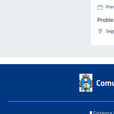
Pre
Proble
Segn
Comu