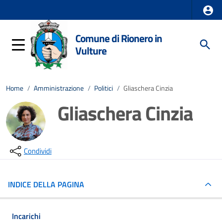
Comune di Rionero in
Vulture
Home
/
Amministrazione
/
Politici
/
Gliaschera Cinzia
Gliaschera Cinzia
Condividi
INDICE DELLA PAGINA
Incarichi