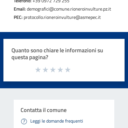
Telefono:
+39 0972 729 255
Email:
demografici@comune.rioneroinvulture.pz.it
PEC:
protocollo.rioneroinvulture@asmepec.it
Quanto sono chiare le informazioni su
questa pagina?
Valuta da 1 a 5 stelle la pagina
Valuta 1 stelle su 5
Valuta 2 stelle su 5
Valuta 3 stelle su 5
Valuta 4 stelle su 5
Valuta 5 stelle su 5
Contatta il comune
Leggi le domande frequenti