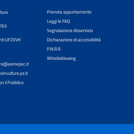
Prenota appuntamento
lture
Leggi le FAQ
0763
Segnalazione disservizio
nti UFZVVK
Dichiarazione di accessibilità
P.N.R.R.
Whistleblowing
ture@asmepec.it
nvulture.pz.it
on il Pubblico