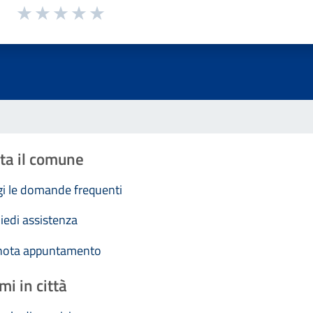
1 a 5 stelle la pagina
Valuta 1 stelle su 5
Valuta 2 stelle su 5
Valuta 3 stelle su 5
Valuta 4 stelle su 5
Valuta 5 stelle su 5
ta il comune
i le domande frequenti
iedi assistenza
nota appuntamento
mi in città