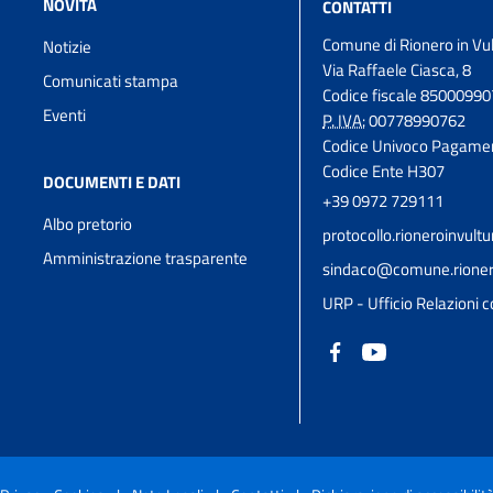
NOVITÀ
CONTATTI
Comune di Rionero in Vu
Notizie
Via Raffaele Ciasca, 8
Comunicati stampa
Codice fiscale 8500099
Eventi
P. IVA:
00778990762
Codice Univoco Pagame
Codice Ente H307
DOCUMENTI E DATI
+39 0972 729111
Albo pretorio
protocollo.rioneroinvul
Amministrazione trasparente
sindaco@comune.rioneroi
URP - Ufficio Relazioni c