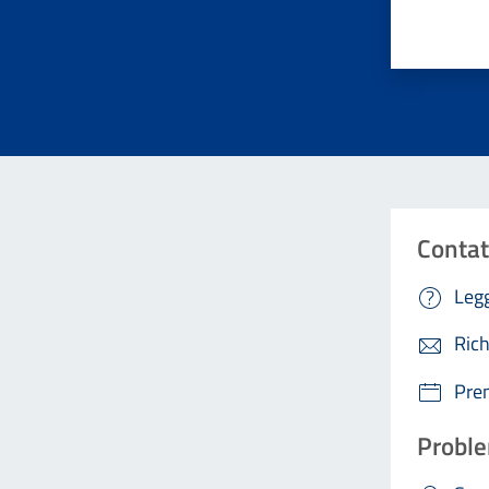
Valuta da 
Contat
Legg
Rich
Pre
Proble