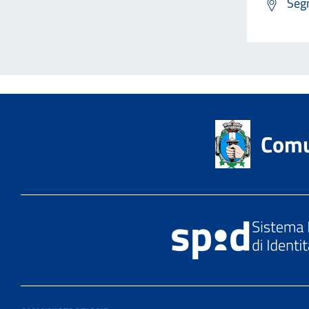
Segn
Comu