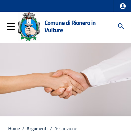
Comune di Rionero in
Vulture
Home
/
Argomenti
/
Assunzione