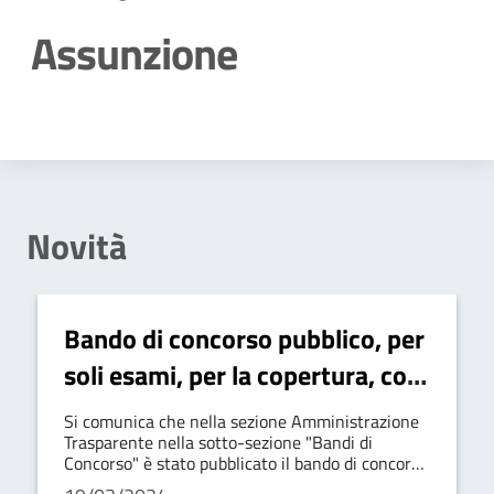
Assunzione
Dettagli della notizia
Novità
Bando di concorso pubblico, per
soli esami, per la copertura, con
rapporto di lavoro a tempo
Si comunica che nella sezione Amministrazione
pieno e indeterminato di n.1
Trasparente nella sotto-sezione "Bandi di
Concorso" è stato pubblicato il bando di concorso
(uno) posto di “ISTRUTTORE
pubblico, per soli esami, per la copertura, di n.1