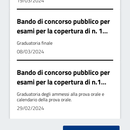
19/03/2024
(uno) posto di "Istruttore
AMMINISTRATIVO/CONTABILE”
Amministrativo/Contabile"
– Area degli Istruttori
Bando di concorso pubblico per
esami per la copertura di n. 1
posto a tempo pieno ed
Graduatoria finale
indeterminato di "Istruttore
08/03/2024
Tecnico" - Area degli Istruttori
Bando di concorso pubblico per
esami per la copertura di n.1
posto a tempo pieno ed
Graduatoria degli ammessi alla prova orale e
indeterminato di "Istruttore
calendario della prova orale.
29/02/2024
Tecnico" - Area degli Istruttori
(ex cat. C - Posizione economica
C1)