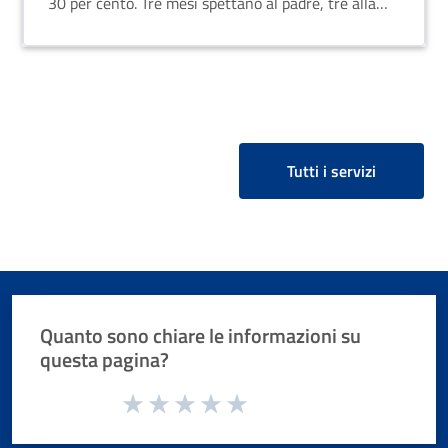
30 per cento. Tre mesi spettano al padre, tre alla
madre e tre, invece, possono essere chiesti
indifferentemente da uno dei due genitori entro i
12 anni di vita del figlio o della figlia.
Tutti i servizi
Quanto sono chiare le informazioni su
questa pagina?
Valuta da 1 a 5 stelle la pagina
Valuta 1 stelle su 5
Valuta 2 stelle su 5
Valuta 3 stelle su 5
Valuta 4 stelle su 5
Valuta 5 stelle su 5