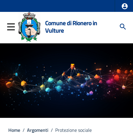
Comune di Rionero in
Vulture
Home
/
Argomenti
/
Protezione sociale