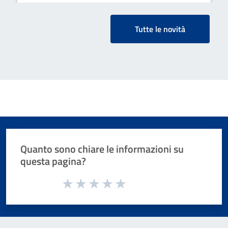
Tutte le novità
Quanto sono chiare le informazioni su
questa pagina?
Valuta da 1 a 5 stelle la pagina
Valuta 1 stelle su 5
Valuta 2 stelle su 5
Valuta 3 stelle su 5
Valuta 4 stelle su 5
Valuta 5 stelle su 5