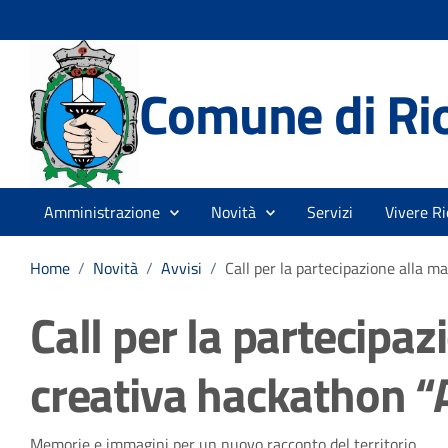
Comune di Rio
Amministrazione
Novità
Servizi
Vivere Ri
Home
/
Novità
/
Avvisi
/
Call per la partecipazione alla 
Call per la partecipa
creativa hackathon “
Memorie e immagini per un nuovo racconto del territorio