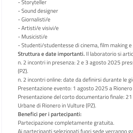
-
Storyteller
-
Sound designer
-
Giornalisti/e
-
Artisti/e visivi/e
-
Musicisti/e
-
Studenti/studentesse di cinema, film making e a
Struttura e date importanti.
Il laboratorio si arti
n.
2 incontri in presenza: 2 e 3 agosto 2025 press
(PZ)
.
n.
2 incontri online: date da definirsi durante le 
Presentazione evento: 1 agosto 2025 a Rionero i
Presentazione del corto documentario finale: 21
Urbane di Rionero in Vulture (PZ)
.
Benefici per i partecipanti:
Partecipazione completamente gratuita
.
Ai partecipanti selezionati fuori sede verranno gar