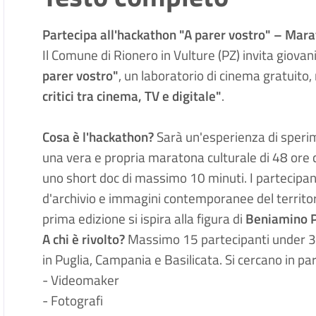
Partecipa all'hackathon "A parer vostro" – Mara
Il Comune di Rionero in Vulture (PZ) invita giova
parer vostro"
, un laboratorio di cinema gratuito
critici tra cinema, TV e digitale"
.
Cosa è l'hackathon?
Sarà un'esperienza di speri
una vera e propria maratona culturale di 48 ore
c
uno short doc di massimo 10 minuti
. I partecipa
d'archivio e immagini contemporanee del territori
prima edizione si ispira alla figura di
Beniamino P
A chi è rivolto?
Massimo 15 partecipanti under 35,
in Puglia, Campania e Basilicata
. Si cercano in pa
-
Videomaker
-
Fotografi