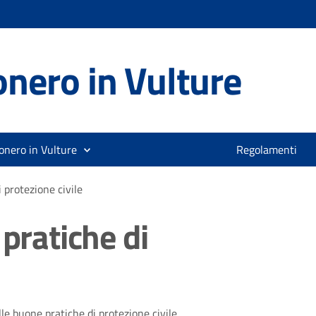
nero in Vulture
onero in Vulture
Regolamenti
 protezione civile
 pratiche di
e buone pratiche di protezione civile.