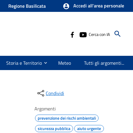
Accedi all'area personale
Regione Basilicata
Cerca con IA
Storia e Territorio
Meteo
Tutti gli argomenti...
Condividi
Argomenti
prevenzione dei rischi ambientali
sicurezza pubblica
aiuto urgente