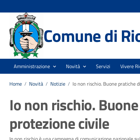
Comune di Rio
Amministrazione
Novità
Servizi
Vivere Ri
Home
/
Novità
/
Notizie
/
Io non rischio. Buone pratiche di
Io non rischio. Buone
protezione civile
Io non rischio è una campagna di comunicazione nazionale sull