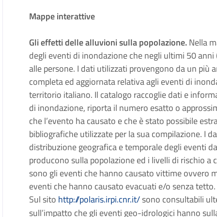
Mappe interattive
Gli effetti delle alluvioni sulla popolazione.
Nella ma
degli eventi di inondazione che negli ultimi 50 ann
alle persone. I dati utilizzati provengono da un più 
completa ed aggiornata relativa agli eventi di inond
territorio italiano. Il catalogo raccoglie dati e info
di inondazione, riporta il numero esatto o approssimat
che l’evento ha causato e che è stato possibile estra
bibliografiche utilizzate per la sua compilazione. I d
distribuzione geografica e temporale degli eventi dan
producono sulla popolazione ed i livelli di rischio a 
sono gli eventi che hanno causato vittime ovvero morti
eventi che hanno causato evacuati e/o senza tetto.
Sul sito
http://polaris.irpi.cnr.it/
sono consultabili ult
sull’impatto che gli eventi geo-idrologici hanno sul