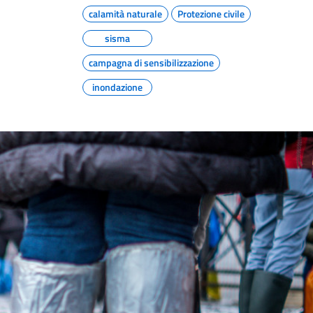
calamità naturale
Protezione civile
sisma
campagna di sensibilizzazione
inondazione