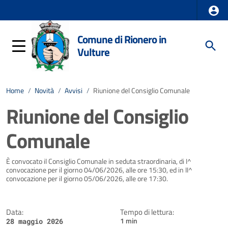
Comune di Rionero in
Vulture
Home
/
Novità
/
Avvisi
/
Riunione del Consiglio Comunale
Riunione del Consiglio
Comunale
Dettagli della notizia
È convocato il Consiglio Comunale in seduta straordinaria, di I^
convocazione per il giorno 04/06/2026, alle ore 15:30, ed in II^
convocazione per il giorno 05/06/2026, alle ore 17:30.
Data:
Tempo di lettura:
1 min
28 maggio 2026