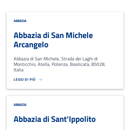
ABBAZIA
Abbazia di San Michele
Arcangelo
Abbazia di San Michele, Strada dei Laghi di
Monticchio, Atella, Potenza, Basilicata, 85028,
Italia
LEGGI DI PIÙ
SU LOREM IPSUM DOLOR SIT AMET, CONSECTETUR ADIPISCING EL
ABBAZIA
Abbazia di Sant'Ippolito