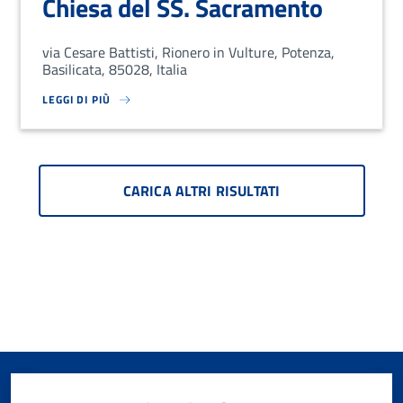
Chiesa del SS. Sacramento
via Cesare Battisti, Rionero in Vulture, Potenza,
Basilicata, 85028, Italia
LEGGI DI PIÙ
SU LOREM IPSUM DOLOR SIT AMET, CONSECTETUR ADIPISCING EL
CARICA ALTRI RISULTATI