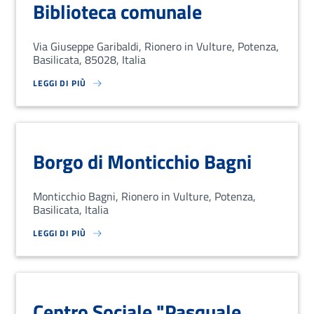
Biblioteca comunale
Via Giuseppe Garibaldi, Rionero in Vulture, Potenza,
Basilicata, 85028, Italia
LEGGI DI PIÙ
SU LOREM IPSUM DOLOR SIT AMET, CONSECTETUR ADIPISCING EL
Borgo di Monticchio Bagni
Monticchio Bagni, Rionero in Vulture, Potenza,
Basilicata, Italia
LEGGI DI PIÙ
SU LOREM IPSUM DOLOR SIT AMET, CONSECTETUR ADIPISCING EL
Centro Sociale "Pasquale