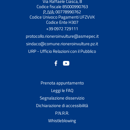
Via Raffaele Ciasca, 8
Codice fiscale 85000990763
P. IVA:
00778990762
Codice Univoco Pagamenti UFZVVK
Codice Ente H307
+39 0972 729111
protocollo.rioneroinvulture@asmepec.it
sindaco@comune.rioneroinvulture.pz.it
URP - Ufficio Relazioni con il Pubblico
Prenota appuntamento
Leggi le FAQ
Segnalazione disservizio
Dichiarazione di accessibilità
P.N.R.R.
Whistleblowing