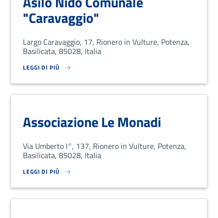
Asilo Nido Comunale
"Caravaggio"
Largo Caravaggio, 17, Rionero in Vulture, Potenza,
Basilicata, 85028, Italia
LEGGI DI PIÙ
SU LOREM IPSUM DOLOR SIT AMET, CONSECTETUR ADIPISCING EL
Associazione Le Monadi
Via Umberto I°, 137, Rionero in Vulture, Potenza,
Basilicata, 85028, Italia
LEGGI DI PIÙ
SU LOREM IPSUM DOLOR SIT AMET, CONSECTETUR ADIPISCING EL