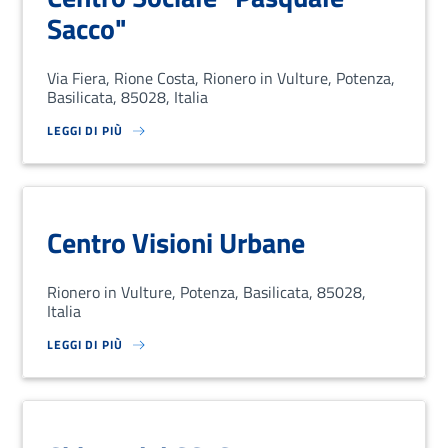
Sacco"
Via Fiera, Rione Costa, Rionero in Vulture, Potenza,
Basilicata, 85028, Italia
LEGGI DI PIÙ
SU LOREM IPSUM DOLOR SIT AMET, CONSECTETUR ADIPISCING EL
Centro Visioni Urbane
Rionero in Vulture, Potenza, Basilicata, 85028,
Italia
LEGGI DI PIÙ
SU LOREM IPSUM DOLOR SIT AMET, CONSECTETUR ADIPISCING EL