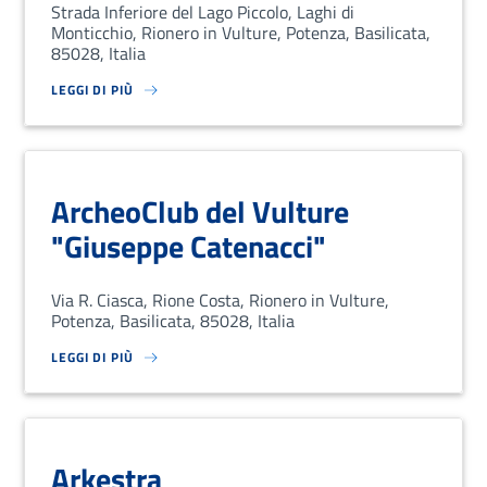
Strada Inferiore del Lago Piccolo, Laghi di
Monticchio, Rionero in Vulture, Potenza, Basilicata,
85028, Italia
LEGGI DI PIÙ
SU LOREM IPSUM DOLOR SIT AMET, CONSECTETUR ADIPISCING EL
ArcheoClub del Vulture
"Giuseppe Catenacci"
Via R. Ciasca, Rione Costa, Rionero in Vulture,
Potenza, Basilicata, 85028, Italia
LEGGI DI PIÙ
SU LOREM IPSUM DOLOR SIT AMET, CONSECTETUR ADIPISCING EL
Arkestra