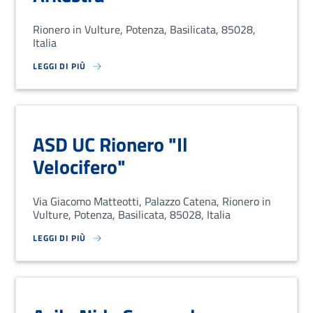
Rionero in Vulture, Potenza, Basilicata, 85028,
Italia
LEGGI DI PIÙ
SU LOREM IPSUM DOLOR SIT AMET, CONSECTETUR ADIPISCING EL
ASD UC Rionero "Il
Velocifero"
Via Giacomo Matteotti, Palazzo Catena, Rionero in
Vulture, Potenza, Basilicata, 85028, Italia
LEGGI DI PIÙ
SU LOREM IPSUM DOLOR SIT AMET, CONSECTETUR ADIPISCING EL